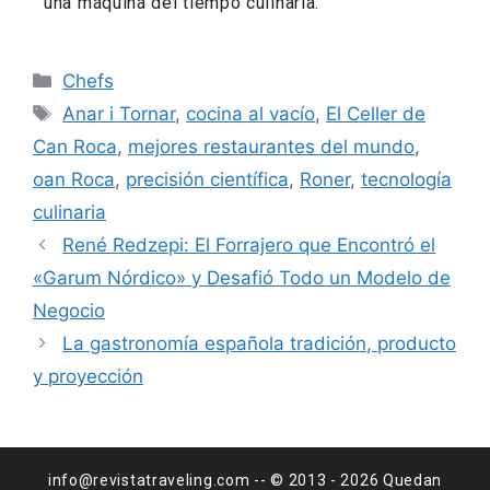
una máquina del tiempo culinaria.
Chefs
Anar i Tornar
,
cocina al vacío
,
El Celler de
Can Roca
,
mejores restaurantes del mundo
,
oan Roca
,
precisión científica
,
Roner
,
tecnología
culinaria
René Redzepi: El Forrajero que Encontró el
«Garum Nórdico» y Desafió Todo un Modelo de
Negocio
La gastronomía española tradición, producto
y proyección
info@revistatraveling.com -- © 2013 - 2026 Quedan